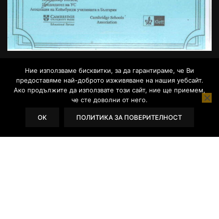
Ние използваме бисквитки, за да гарантираме, че Ви
предоставяме най-доброто изживяване на нашия уебсайт.
Ако продължите да използвате този сайт, ние ще приемем,
че сте доволни от него.
WordPress Theme
OK
by
L.Todorov
ПОЛИТИКА ЗА ПОВЕРИТЕЛНОСТ
Powered by WordPress.
СТАНЕТЕ ПРЕПОДАВАТЕЛ!
Присъединете се към нашият екип от
професионалисти.