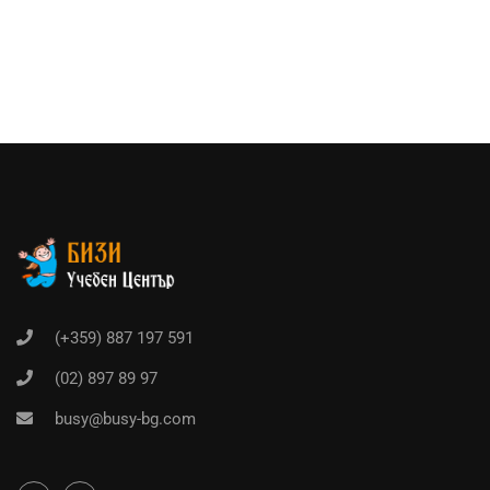
(+359) 887 197 591
(02) 897 89 97
busy@busy-bg.com