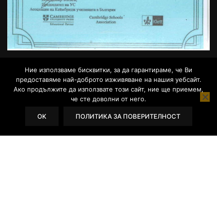
Ние използваме бисквитки, за да гарантираме, че Ви
предоставяме най-доброто изживяване на нашия уебсайт.
Ако продължите да използвате този сайт, ние ще приемем,
че сте доволни от него.
WordPress Theme
OK
by
L.Todorov
ПОЛИТИКА ЗА ПОВЕРИТЕЛНОСТ
Powered by WordPress.
СТАНЕТЕ ПРЕПОДАВАТЕЛ!
Присъединете се към нашият екип от
професионалисти.