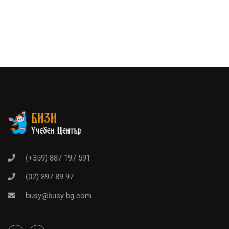
(+359) 887 197 591
(02) 897 89 97
busy@busy-bg.com