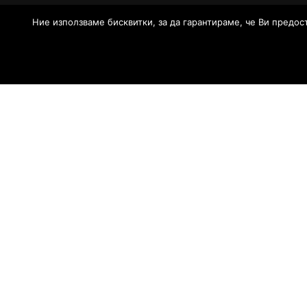
Ние използваме бисквитки, за да гарантираме, че Ви предос
WordPress Theme
by
L.Todorov
Powered by WordPress