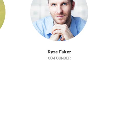
Ryze Faker
CO-FOUNDER