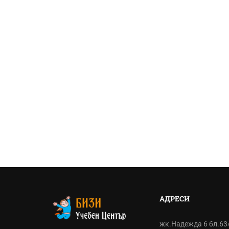
АДРЕСИ
жк.Надежда 6 бл.63