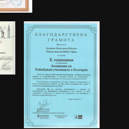
!
исти.