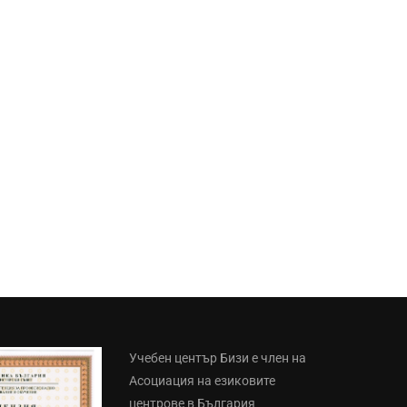
Учебен център Бизи е член на
Асоциация на езиковите
центрове в България