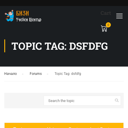
Cart
0
TOPIC TAG: DSFDFG
Начало
›
Forums
›
Topic Tag: dsfdfg