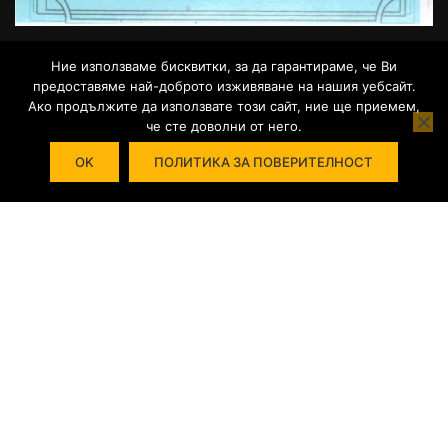
Ние използваме бисквитки, за да гарантираме, че Ви
предоставяме най-доброто изживяване на нашия уебсайт.
Ако продължите да използвате този сайт, ние ще приемем,
че сте доволни от него.
WordPress Theme
OK
by
L.Todorov
ПОЛИТИКА ЗА ПОВЕРИТЕЛНОСТ
Powered by WordPress.
СТАНЕТЕ ПРЕПОДАВАТЕЛ!
Присъединете се към нашият екип от
професионалисти.