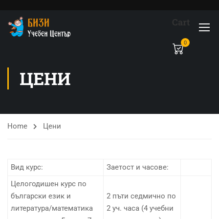
Cart
0
ЦЕНИ
Home
Цени
Вид курс:
Заетост и часове:
Целогодишен курс по
български език и
2 пъти седмично по
литература/математика
2 уч. часа (4 учебни