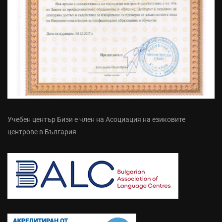
Учебен център Бизи е член на Асоциация на езиковите
центрове в България