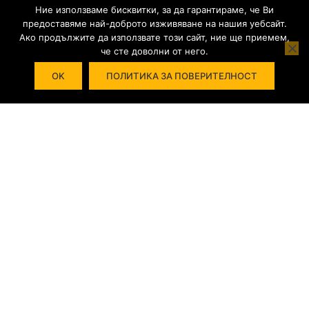
Ние използваме бисквитки, за да гарантираме, че Ви
предоставяме най-доброто изживяване на нашия уебсайт.
Ако продължите да използвате този сайт, ние ще приемем,
че сте доволни от него.
WordPress Theme
OK
by
L.Todorov
ПОЛИТИКА ЗА ПОВЕРИТЕЛНОСТ
Powered by WordPress.
СТАНЕТЕ ПРЕПОДАВАТЕЛ!
Присъединете се към нашият екип от
професионалисти.