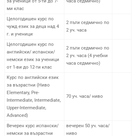
за ученици от 5-ти до 7-
часа седмично)
ми клас
Целогодишен курс по
2 пъти седмично по
чужд език за деца над 4
2 уч. часа
г. и ученици
Целогодишен курс по
2 пъти седмично по
английски/ испански/
2 уч. часа (4 учебни
немски език за ученици
часа седмично)
от 1-ви до 12-ти клас
Курс по английски език
за възрастни (Ниво
Elementary, Pre-
70 уч. часа/ ниво
Intermediate, Intermediate,
Upper-Intermediate,
Advanced)
Вечерен курс испански/
вечерен 50 уч. часа/
немски за възрастни
ниво