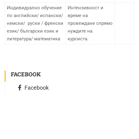
Индивидуално обучение
Интензивност и
по английски/ испански/
време на
немски/ руски / френски
провеждане спрямо
език/ български език и
нуждите на
литература/ математика
курсиста.
FACEBOOK
Facebook